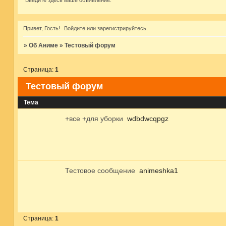
Введите здесь ваше объявление.
Привет, Гость!
Войдите
или
зарегистрируйтесь
.
»
Об Аниме
»
Тестовый форум
Страница:
1
Тестовый форум
Тема
+все +для уборки
wdbdwcqpgz
Тестовое сообщение
animeshka1
Страница:
1