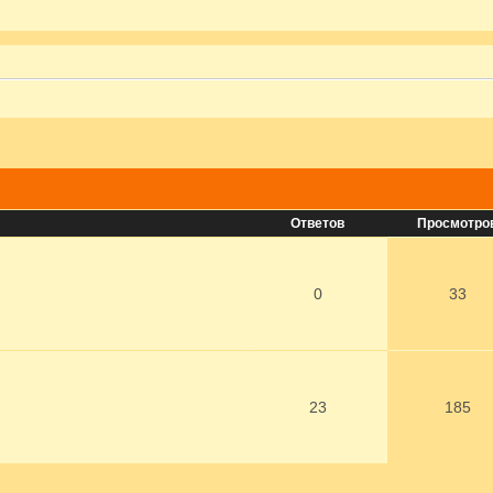
Ответов
Просмотро
0
33
23
185