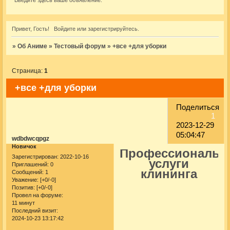
Введите здесь ваше объявление.
Привет, Гость!
Войдите
или
зарегистрируйтесь
.
»
Об Аниме
»
Тестовый форум
»
+все +для уборки
Страница:
1
+все +для уборки
Поделиться
1
2023-12-29
05:04:47
wdbdwcqpgz
Новичок
Профессиональн
Зарегистрирован
: 2022-10-16
услуги
Приглашений:
0
клининга
Сообщений:
1
Уважение:
[+0/-0]
Позитив:
[+0/-0]
Провел на форуме:
11 минут
Последний визит:
2024-10-23 13:17:42